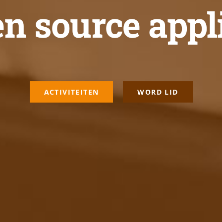
n source appl
ACTIVITEITEN
WORD LID