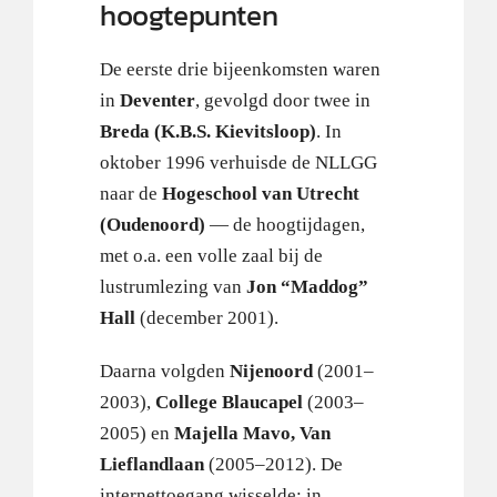
hoogtepunten
De eerste drie bijeenkomsten waren
in
Deventer
, gevolgd door twee in
Breda (K.B.S. Kievitsloop)
. In
oktober 1996 verhuisde de NLLGG
naar de
Hogeschool van Utrecht
(Oudenoord)
— de hoogtijdagen,
met o.a. een volle zaal bij de
lustrumlezing van
Jon “Maddog”
Hall
(december 2001).
Daarna volgden
Nijenoord
(2001–
2003),
College Blaucapel
(2003–
2005) en
Majella Mavo, Van
Lieflandlaan
(2005–2012). De
internettoegang wisselde; in