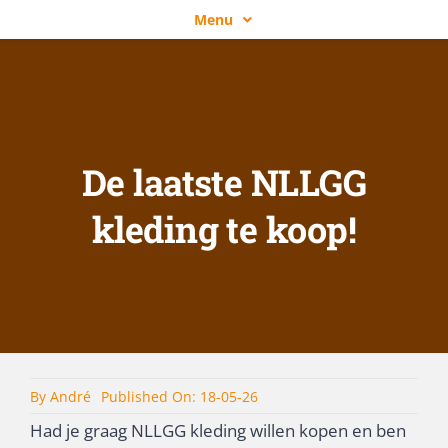
Ga
Menu
naar
NLLGG
inhoud
OVER NLLGG
ACTIVITEITEN
De laatste NLLGG
NIEUWS
WORD LID!
kleding te koop!
ZOEKEN
NAAR:
By
André
Published On: 18-05-26
Had je graag NLLGG kleding willen kopen en ben