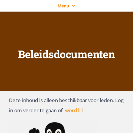
Ga
Menu
naar
NLLGG
inhoud
OVER NLLGG
ACTIVITEITEN
Beleidsdocumenten
NIEUWS
WORD LID!
ZOEKEN
NAAR:
Deze inhoud is alleen beschikbaar voor leden. Log
in om verder te gaan of
word lid
!