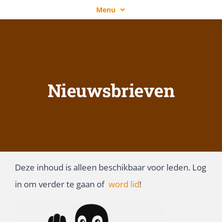
Ga
Menu
naar
NLLGG
inhoud
OVER NLLGG
ACTIVITEITEN
Nieuwsbrieven
NIEUWS
WORD LID!
ZOEKEN
NAAR:
Deze inhoud is alleen beschikbaar voor leden. Log
in om verder te gaan of
word lid
!