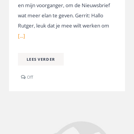
en mijn voorganger, om de Nieuwsbrief
wat meer elan te geven. Gerrit: Hallo
Rutger, leuk dat je mee wilt werken om
[...]
LEES VERDER
Comments
Off
off
on
Interview
met
Rutger
van
Sleen