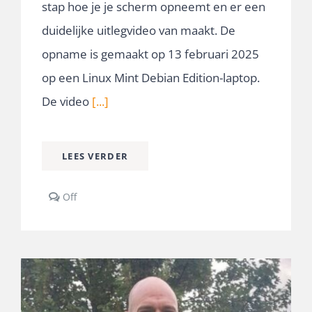
stap hoe je je scherm opneemt en er een
duidelijke uitlegvideo van maakt. De
opname is gemaakt op 13 februari 2025
op een Linux Mint Debian Edition-laptop.
De video
[...]
LEES VERDER
Comments
Off
off
on
Zelf
eenvoudig
video-
tutorials
maken
op