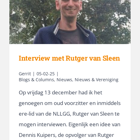
jouw
Linux-
systeem
Interview met Rutger van Sleen
Gerrit
|
05-02-25
|
Blogs & Columns
,
Nieuws
,
Nieuws & Vereniging
Op vrijdag 13 december had ik het
genoegen om oud voorzitter en inmiddels
ere-lid van de NLLGG, Rutger van Sleen te
mogen interviewen. Eigenlijk een idee van
Dennis Kuipers, de opvolger van Rutger