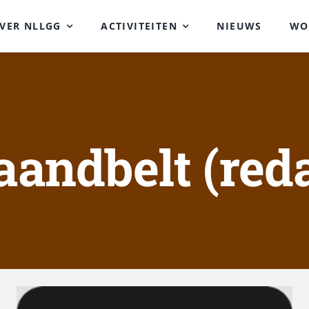
VER NLLGG
ACTIVITEITEN
NIEUWS
WO
aandbelt (reda