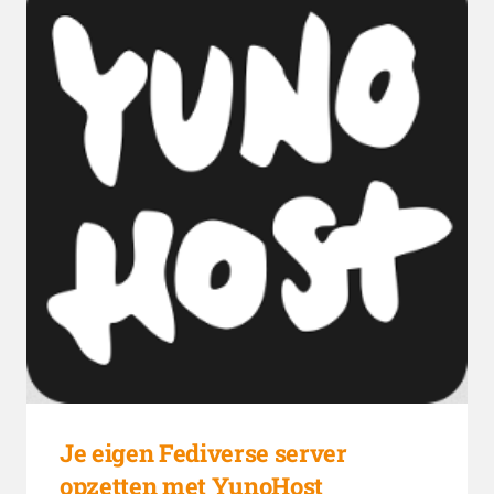
Je eigen Fediverse server
opzetten met YunoHost