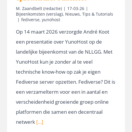
M. Zaandbelt (redactie)
|
17-03-26
|
Bijeenkomsten (verslag)
,
Nieuws
,
Tips & Tutorials
|
fediverse
,
yunohost
Op 14 maart 2026 verzorgde André Koot
een presentatie over YunoHost op de
landelijke bijeenkomst van de NLLGG. Met
YunoHost kun je zonder al te veel
technische know-how op zak je eigen
Fediverse server opzetten. Fediverse? Dit is
een verzamelterm voor een in aantal en
verscheidenheid groeiende groep online
platformen die samen een decentraal
netwerk
[...]