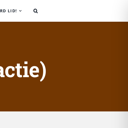
RD LID!
ctie)