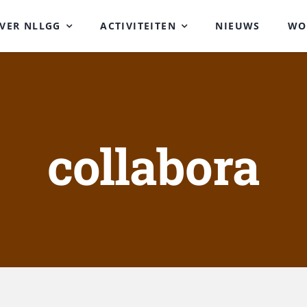
VER NLLGG
ACTIVITEITEN
NIEUWS
WO
collabora