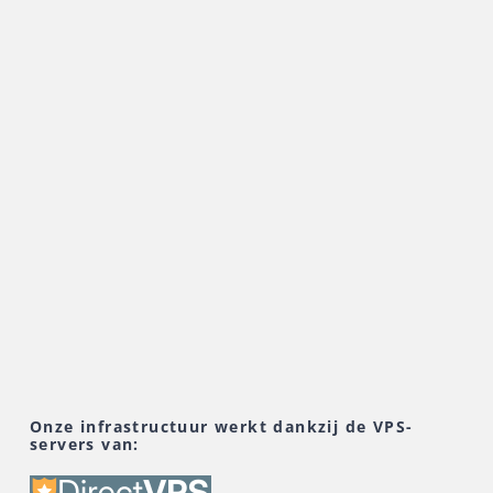
s
e,
Onze infrastructuur werkt dankzij de VPS-
ingen
servers van: