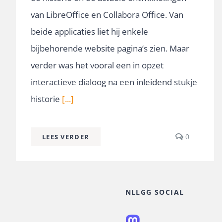
van LibreOffice en Collabora Office. Van
beide applicaties liet hij enkele
bijbehorende website pagina’s zien. Maar
verder was het vooral een in opzet
interactieve dialoog na een inleidend stukje
historie
[...]
comment
0
LEES VERDER
on
LibreOffic
Collabora
Office,
actuele
NLLGG SOCIAL
ontwikkel