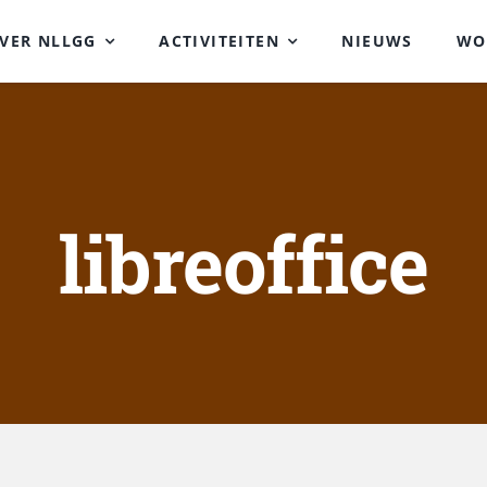
VER NLLGG
ACTIVITEITEN
NIEUWS
WO
libreoffice