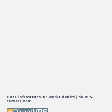
s
e,
Onze infrastructuur werkt dankzij de VPS-
ingen
servers van: