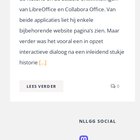
van LibreOffice en Collabora Office. Van
beide applicaties liet hij enkele
bijbehorende website pagina’s zien. Maar
verder was het vooral een in opzet
interactieve dialoog na een inleidend stukje
historie
[...]
comment
0
LEES VERDER
on
LibreOffic
Collabora
Office,
actuele
NLLGG SOCIAL
ontwikkel